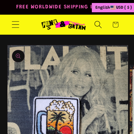
Skip to
FREE WORLDWIDE SHIPPING FROM 80€
English
USD ( $ )
content
Cart
Skip to
product
information