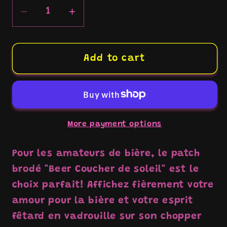
Decrease
Increase
quantity
quantity
for
for
Patch
Patch
Add to cart
brodé
brodé
&quot;Beer
&quot;Beer
Sunrise&quot;
Sunrise&quot;
More payment options
Pour les amateurs de bière, le patch
brodé "Beer Coucher de soleil" est le
choix parfait! Affichez fièrement votre
amour pour la bière et votre esprit
fêtard en vadrouille sur son chopper