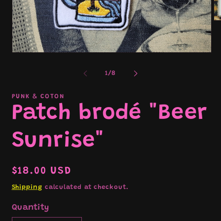
Op
me
2
in
mo
Open
media
1
of
1
/
8
in
modal
PUNK & COTON
Patch brodé "Beer
Sunrise"
Regular
$18.00 USD
price
Shipping
calculated at checkout.
Quantity